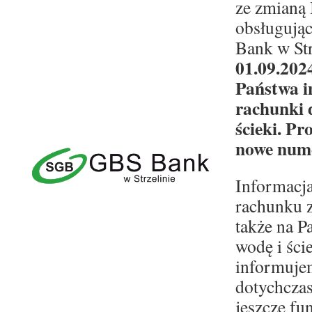
ze zmianą
obsługują
Bank w Str
01.09.2024
Państwa i
rachunki 
ścieki. Pr
nowe num
Informacj
rachunku 
także na P
wodę i ści
informuje
dotychcza
jeszcze fu