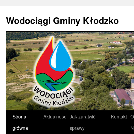
Wodociągi Gminy Kłodzko
Przeskocz
Strona
Aktualności
Jak załatwić
Kontakt
O
do
główna
sprawy
N