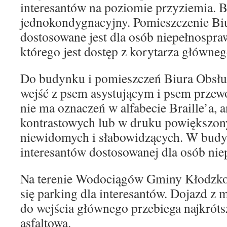
interesantów na poziomie przyziemia. B
jednokondygnacyjny. Pomieszczenie Biu
dostosowane jest dla osób niepełnospr
którego jest dostęp z korytarza główneg
Do budynku i pomieszczeń Biura Obsł
wejść z psem asystującym i psem prze
nie ma oznaczeń w alfabecie Braille’a, 
kontrastowych lub w druku powiększon
niewidomych i słabowidzących. W budyn
interesantów dostosowanej dla osób ni
Na terenie Wodociągów Gminy Kłodzko S
się parking dla interesantów. Dojazd z
do wejścia głównego przebiega najkróts
asfaltową.