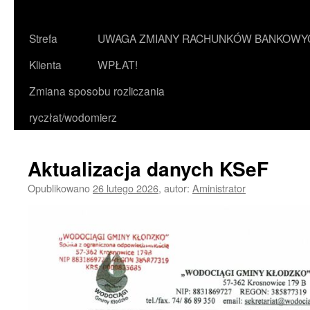
treści
Strefa
UWAGA ZMIANY RACHUNKÓW BANKOWY
Klienta
WPŁAT!
Zmiana sposobu rozliczania
ryczłat/wodomierz
Aktualizacja danych KSeF
Opublikowano
26 lutego 2026
,
autor:
Aministrator