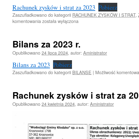
Rachunek zysków i strat za 2023
Pobierz
Zaszufladkowano do kategorii
RACHUNEK ZYSKÓW I STRAT
,
Rachunek
komentowania
została wyłączona
zysków
i
strat
Bilans za 2023 r.
2023
r.
Opublikowano
24 lipca 2024
,
autor:
Aministrator
Bilans za 2023
Pobierz
Zaszufladkowano do kategorii
BILANSE
|
Możliwość komentow
Rachunek zysków i strat za 20
Opublikowano
24 kwietnia 2024
,
autor:
Aministrator